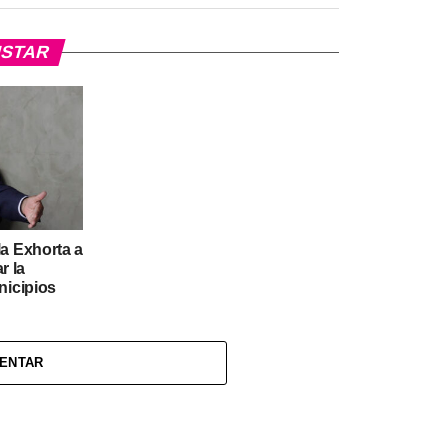
USTAR
a Exhorta a
r la
nicipios
MENTAR