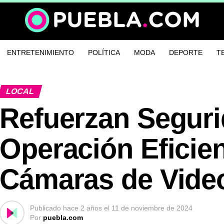
ENTRETENIMIENTO
POLÍTICA
MODA
DEPORTE
T
LOCAL
Refuerzan Seguri
Operación Eficie
Cámaras de Video
Publicado
hace 2 años
el
11 de noviembre de 2024
Por
puebla.com