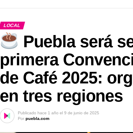
LOCAL
Puebla será se
primera Convenc
de Café 2025: org
en tres regiones
Publicado
hace 1 año
el
9 de junio de 2025
Por
puebla.com