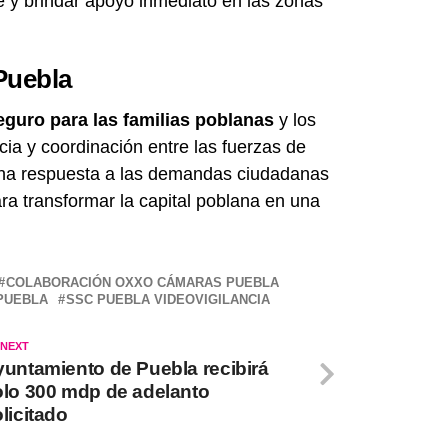
je y brindar apoyo inmediato en las zonas
Puebla
guro para las familias poblanas
y los
ncia y coordinación entre las fuerzas de
 una respuesta a las demandas ciudadanas
ra transformar la capital poblana en una
COLABORACIÓN OXXO CÁMARAS PUEBLA
PUEBLA
SSC PUEBLA VIDEOVIGILANCIA
 NEXT
yuntamiento de Puebla recibirá
olo 300 mdp de adelanto
licitado