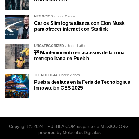
NEGOCIOS
hace 2 años
Carlos Slim logra alianza con Elon Musk
para ofrecer internet con Starlink
UNCATEGORIZED
hace 1 año
🚧 Mantenimiento en accesos de la zona
metropolitana de Puebla
TECNOLOGÍA
hace 2 años
Puebla destaca en la Feria de Tecnología e
Innovación CES 2025
Copyright © 2024 - PUEBLA.COM es parte de MEXICO.ORG,
powered by Moleculas Digitales