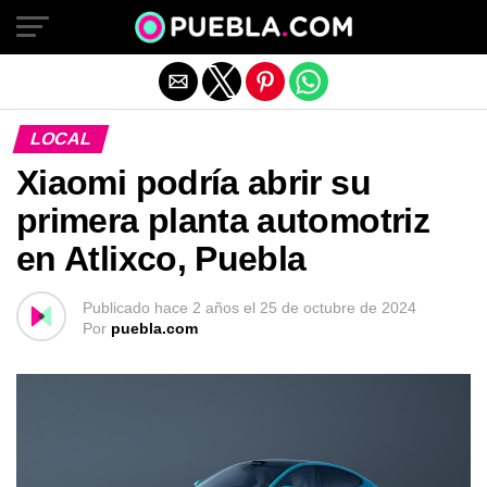
Salir de la versión móvil
LOCAL
Xiaomi podría abrir su
primera planta automotriz
en Atlixco, Puebla
Publicado
hace 2 años
el
25 de octubre de 2024
Por
puebla.com