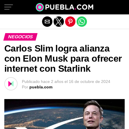
Salir de la versión móvil
NEGOCIOS
Carlos Slim logra alianza
con Elon Musk para ofrecer
internet con Starlink
Publicado
hace 2 años
el
16 de octubre de 2024
Por
puebla.com