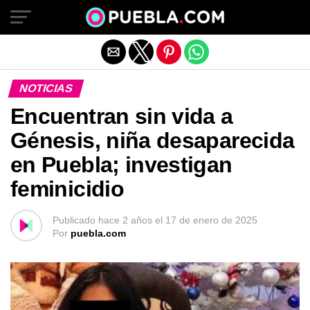
Salir de la versión móvil
NOTICIAS
Encuentran sin vida a
Génesis, niña desaparecida
en Puebla; investigan
feminicidio
Publicado
hace 2 años
el
17 de enero de 2025
Por
puebla.com