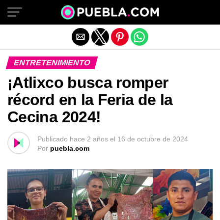
Salir de la versión móvil
ENTRETENIMIENTO
¡Atlixco busca romper
récord en la Feria de la
Cecina 2024!
Publicado
hace 2 años
el
16 de octubre de 2024
Por
puebla.com