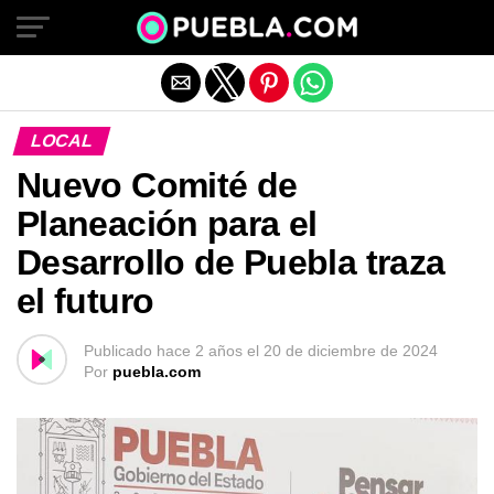
Salir de la versión móvil
LOCAL
Nuevo Comité de
Planeación para el
Desarrollo de Puebla traza
el futuro
Publicado
hace 2 años
el
20 de diciembre de 2024
Por
puebla.com