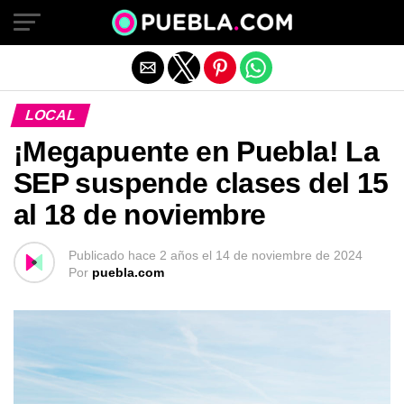
Salir de la versión móvil
LOCAL
¡Megapuente en Puebla! La
SEP suspende clases del 15
al 18 de noviembre
Publicado
hace 2 años
el
14 de noviembre de 2024
Por
puebla.com