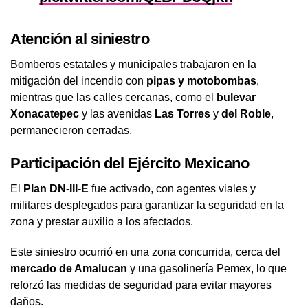
— SSC Puebla (@SSC_Pue)
November 28, 2024
Atención al siniestro
Bomberos estatales y municipales trabajaron en la
mitigación del incendio con
pipas y motobombas
,
mientras que las calles cercanas, como el
bulevar
Xonacatepec
y las avenidas
Las Torres
y
del Roble
,
permanecieron cerradas.
Participación del Ejército Mexicano
El
Plan DN-III-E
fue activado, con agentes viales y
militares desplegados para garantizar la seguridad en la
zona y prestar auxilio a los afectados.
Este siniestro ocurrió en una zona concurrida, cerca del
mercado de Amalucan
y una gasolinería Pemex, lo que
reforzó las medidas de seguridad para evitar mayores
daños.