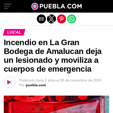
Salir de la versión móvil
LOCAL
Incendio en La Gran
Bodega de Amalucan deja
un lesionado y moviliza a
cuerpos de emergencia
Publicado
hace 2 años
el
28 de noviembre de 2024
Por
puebla.com