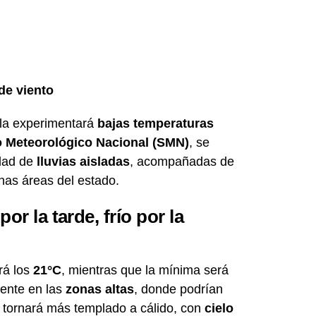
de viento
bla experimentará
bajas temperaturas
o Meteorológico Nacional (SMN)
, se
idad de
lluvias aisladas
, acompañadas de
as áreas del estado.
r la tarde, frío por la
rá los
21°C
, mientras que la mínima será
mente en las
zonas altas
, donde podrían
e tornará más templado a cálido, con
cielo