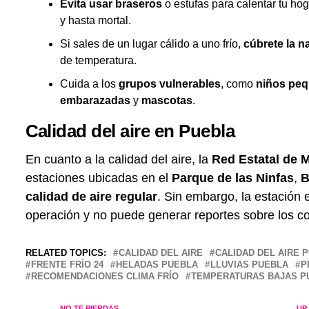
Evita usar braseros
o estufas para calentar tu ho
y hasta mortal.
Si sales de un lugar cálido a uno frío,
cúbrete la na
de temperatura.
Cuida a los
grupos vulnerables
, como
niños pe
embarazadas
y
mascotas
.
Calidad del aire en Puebla
En cuanto a la calidad del aire, la
Red Estatal de 
estaciones ubicadas en el
Parque de las Ninfas
,
B
calidad de aire regular
. Sin embargo, la estación 
operación y no puede generar reportes sobre los co
RELATED TOPICS:
CALIDAD DEL AIRE
CALIDAD DEL AIRE 
FRENTE FRÍO 24
HELADAS PUEBLA
LLUVIAS PUEBLA
P
RECOMENDACIONES CLIMA FRÍO
TEMPERATURAS BAJAS P
NO TE PIERDAS
UP