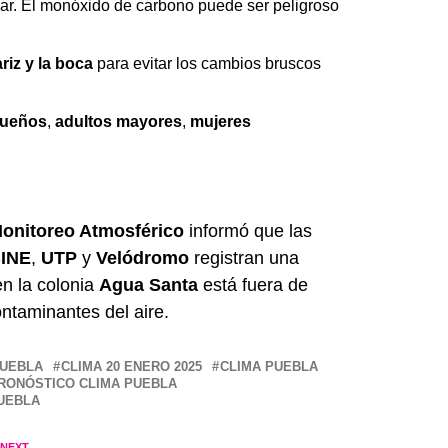
gar. El monóxido de carbono puede ser peligroso
riz y la boca
para evitar los cambios bruscos
queños
,
adultos mayores
,
mujeres
Monitoreo Atmosférico
informó que las
INE
,
UTP
y
Velódromo
registran una
en la colonia
Agua Santa
está fuera de
ntaminantes del aire.
PUEBLA
CLIMA 20 ENERO 2025
CLIMA PUEBLA
RONÓSTICO CLIMA PUEBLA
UEBLA
 NEXT