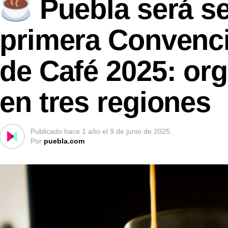
Puebla será se
primera Convenc
de Café 2025: org
en tres regiones
Publicado
hace 1 año
el
9 de junio de 2025
Por
puebla.com