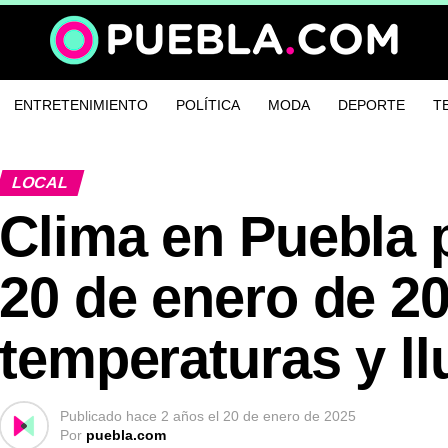
ENTRETENIMIENTO
POLÍTICA
MODA
DEPORTE
T
LOCAL
Clima en Puebla p
20 de enero de 2
temperaturas y ll
Publicado
hace 2 años
el
20 de enero de 2025
Por
puebla.com