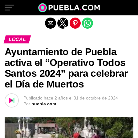
Salir de la versión móvil
LOCAL
Ayuntamiento de Puebla
activa el “Operativo Todos
Santos 2024” para celebrar
el Día de Muertos
Publicado
hace 2 años
el
31 de octubre de 2024
Por
puebla.com