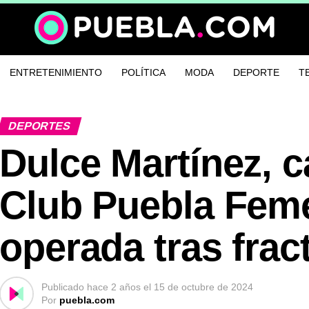
ENTRETENIMIENTO
POLÍTICA
MODA
DEPORTE
T
DEPORTES
Dulce Martínez, c
Club Puebla Feme
operada tras frac
Publicado
hace 2 años
el
15 de octubre de 2024
Por
puebla.com