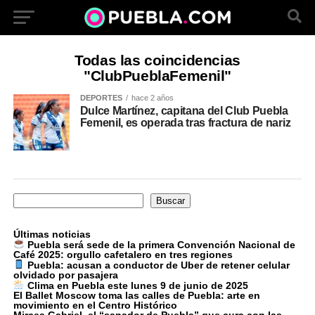
Todas las coincidencias
"ClubPueblaFemenil"
DEPORTES
hace 2 años
Dulce Martínez, capitana del Club Puebla
Femenil, es operada tras fractura de nariz
Buscar
Buscar
Últimas noticias
Puebla será sede de la primera Convención Nacional de
Café 2025: orgullo cafetalero en tres regiones
Puebla: acusan a conductor de Uber de retener celular
olvidado por pasajera
Clima en Puebla este lunes 9 de junio de 2025
El Ballet Moscow toma las calles de Puebla: arte en
movimiento en el Centro Histórico
Mircea Gabriel, el “sanador de Puebla” que cura con las