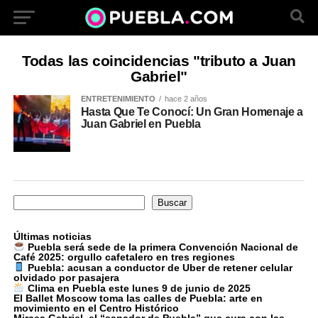
Todas las coincidencias "tributo a Juan
Gabriel"
ENTRETENIMIENTO
hace 2 años
Hasta Que Te Conocí: Un Gran Homenaje a
Juan Gabriel en Puebla
Buscar
Buscar
Últimas noticias
Puebla será sede de la primera Convención Nacional de
Café 2025: orgullo cafetalero en tres regiones
Puebla: acusan a conductor de Uber de retener celular
olvidado por pasajera
Clima en Puebla este lunes 9 de junio de 2025
El Ballet Moscow toma las calles de Puebla: arte en
movimiento en el Centro Histórico
Mircea Gabriel, el “sanador de Puebla” que cura con las