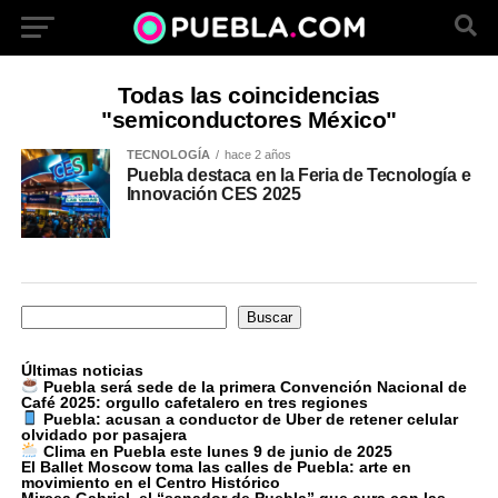
Todas las coincidencias
"semiconductores México"
TECNOLOGÍA
hace 2 años
Puebla destaca en la Feria de Tecnología e
Innovación CES 2025
Buscar
Buscar
Últimas noticias
Puebla será sede de la primera Convención Nacional de
Café 2025: orgullo cafetalero en tres regiones
Puebla: acusan a conductor de Uber de retener celular
olvidado por pasajera
Clima en Puebla este lunes 9 de junio de 2025
El Ballet Moscow toma las calles de Puebla: arte en
movimiento en el Centro Histórico
Mircea Gabriel, el “sanador de Puebla” que cura con las