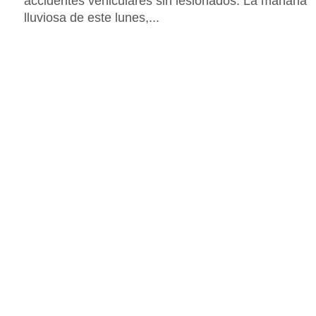
accidentes vehiculares sin lesionados. La mañana
lluviosa de este lunes,...