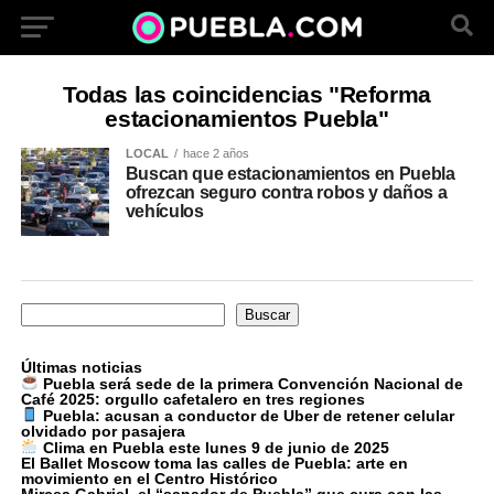
Todas las coincidencias "Reforma
estacionamientos Puebla"
LOCAL
hace 2 años
Buscan que estacionamientos en Puebla
ofrezcan seguro contra robos y daños a
vehículos
Buscar
Buscar
Últimas noticias
Puebla será sede de la primera Convención Nacional de
Café 2025: orgullo cafetalero en tres regiones
Puebla: acusan a conductor de Uber de retener celular
olvidado por pasajera
Clima en Puebla este lunes 9 de junio de 2025
El Ballet Moscow toma las calles de Puebla: arte en
movimiento en el Centro Histórico
Mircea Gabriel, el “sanador de Puebla” que cura con las