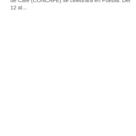
de Café (CONCAFÉ) se celebrará en Puebla. Del
12 al...