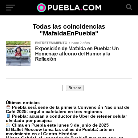
Todas las coincidencias
"MafaldaEnPuebla"
ENTRETENIMIENTO
hace 2 años
Exposición de Mafalda en Puebla: Un
Homenaje al Ícono del Humor y la
Reflexión
Buscar
Buscar
Últimas noticias
Puebla será sede de la primera Convención Nacional de
Café 2025: orgullo cafetalero en tres regiones
Puebla: acusan a conductor de Uber de retener celular
olvidado por pasajera
Clima en Puebla este lunes 9 de junio de 2025
El Ballet Moscow toma las calles de Puebla: arte en
movimiento en el Centro Histórico
Mircea Gabriel, el “sanador de Puebla” que cura con las