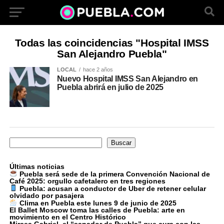
Todas las coincidencias "Hospital IMSS
San Alejandro Puebla"
LOCAL
hace 2 años
Nuevo Hospital IMSS San Alejandro en
Puebla abrirá en julio de 2025
Buscar
Buscar
Últimas noticias
Puebla será sede de la primera Convención Nacional de
Café 2025: orgullo cafetalero en tres regiones
Puebla: acusan a conductor de Uber de retener celular
olvidado por pasajera
Clima en Puebla este lunes 9 de junio de 2025
El Ballet Moscow toma las calles de Puebla: arte en
movimiento en el Centro Histórico
Mircea Gabriel, el “sanador de Puebla” que cura con las