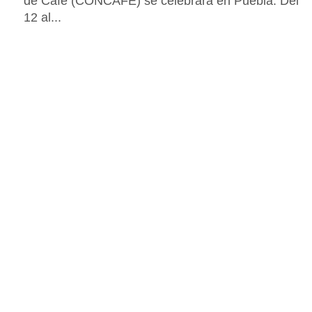
de Café (CONCAFÉ) se celebrará en Puebla. Del
12 al...