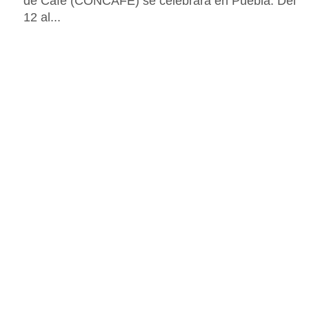
de Café (CONCAFÉ) se celebrará en Puebla. Del
12 al...