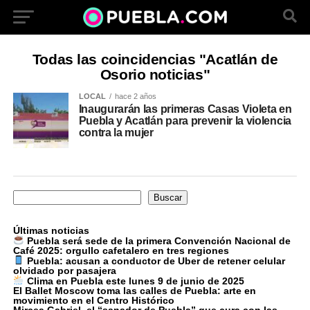
Todas las coincidencias "Acatlán de
Osorio noticias"
LOCAL
hace 2 años
Inaugurarán las primeras Casas Violeta en
Puebla y Acatlán para prevenir la violencia
contra la mujer
Buscar
Buscar
Últimas noticias
Puebla será sede de la primera Convención Nacional de
Café 2025: orgullo cafetalero en tres regiones
Puebla: acusan a conductor de Uber de retener celular
olvidado por pasajera
Clima en Puebla este lunes 9 de junio de 2025
El Ballet Moscow toma las calles de Puebla: arte en
movimiento en el Centro Histórico
Mircea Gabriel, el “sanador de Puebla” que cura con las